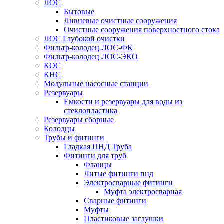
ЛОС
Бытовые
Ливневые очистные сооружения
Очистные сооружения поверхностного стока
ЛОС Глубокой очистки
Фильтр-колодец ЛОС-ФК
Фильтр-колодец ЛОС-ЭКО
КОС
КНС
Модульные насосные станции
Резервуары
Емкости и резервуары для воды из
стеклопластика
Резервуары сборные
Колодцы
Трубы и фитинги
Гладкая ПНД Труба
Фитинги для труб
Фланцы
Литые фитинги пнд
Электросварные фитинги
Муфта электросварная
Сварные фитинги
Муфты
Пластиковые заглушки