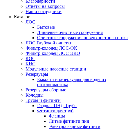
Благодарности
Ответы на вопросы
Наши сотрудники
Каталог
ЛОС
Бытовые
Ливневые очистные сооружения
Очистные сооружения поверхностного стока
ЛОС Глубокой очистки
Фильтр-колодец ЛОС-ФК
Фильтр-колодец ЛОС-ЭКО
КОС
КНС
Модульные насосные станции
Резервуары
Емкости и резервуары для воды из
стеклопластика
Резервуары сборные
Колодцы
Трубы и фитинги
Гладкая ПНД Труба
Фитинги для труб
Фланцы
Литые фитинги пнд
Электросварные фитинги