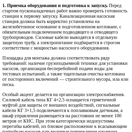
1. Приемка оборудования и подготовка к запуску.
Перед
стартом пусконаладочных работ важно проверить готовность
станции к первому запуску. Канализационная насосная
станция должна быть корректно установлена на
железобетонное основание в подготовленном котловане, с
обязательным подключением подводящего и отводящего
трубопроводов. Силовые кабели выводятся в отдельную
защитную трубу, а электропитание подбирается в строгом
соответствии с мощностью насосного оборудования.
Площадка для монтажа должна соответствовать ряду
требований: наличие грузоподъемной техники для установки
насосов, организация бесперебойной подачи воды для
тестовых испытаний, а также тщательная очистка котлована
от посторонних включений — строительного мусора, ила или
песка.
Особый акцент делается на организации электроснабжения.
Силовой кабель типа КГ 4×2,5 оснащается герметичной
муфтой для защиты от внешних воздействий, сигнальные
кабели КГ 3×1,5 подключаются к поплавковым датчикам, а
шкаф управления размещается на расстоянии не менее 100
метров от КНС. При этом категорически недопустимы
перегибы кабелей, их близкое расположение к всасывающим
патрубкам насосов или видимые повреждения изоляции.