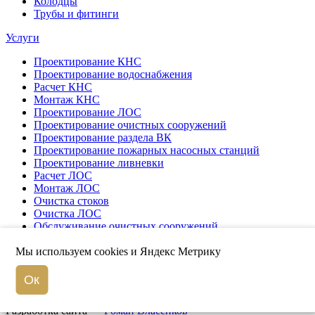
Колодцы
Трубы и фитинги
Услуги
Проектирование КНС
Проектирование водоснабжения
Расчет КНС
Монтаж КНС
Проектирование ЛОС
Проектирование очистных сооружений
Проектирование раздела ВК
Проектирование пожарных насосных станций
Проектирование ливневки
Расчет ЛОС
Монтаж ЛОС
Очистка стоков
Очистка ЛОС
Обслуживание очистных сооружений
Пусконаладка
Мы используем cookies и Яндекс Метрику
© Компания «ЭкоКомпозит», 2026
Ок
Карта сайта
Разработка сайта —
Роман Власенков