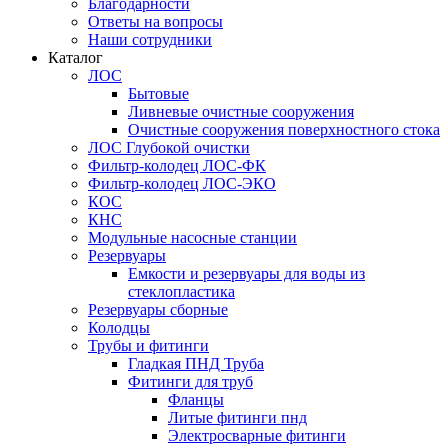
Благодарности
Ответы на вопросы
Наши сотрудники
Каталог
ЛОС
Бытовые
Ливневые очистные сооружения
Очистные сооружения поверхностного стока
ЛОС Глубокой очистки
Фильтр-колодец ЛОС-ФК
Фильтр-колодец ЛОС-ЭКО
КОС
КНС
Модульные насосные станции
Резервуары
Емкости и резервуары для воды из
стеклопластика
Резервуары сборные
Колодцы
Трубы и фитинги
Гладкая ПНД Труба
Фитинги для труб
Фланцы
Литые фитинги пнд
Электросварные фитинги