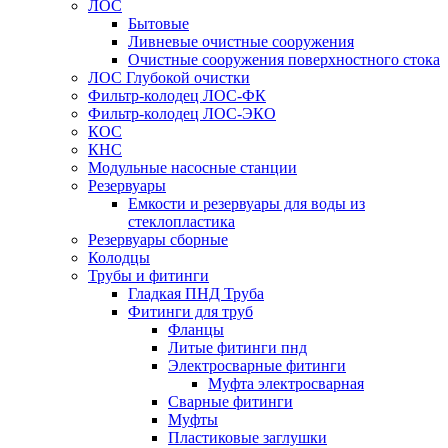
ЛОС
Бытовые
Ливневые очистные сооружения
Очистные сооружения поверхностного стока
ЛОС Глубокой очистки
Фильтр-колодец ЛОС-ФК
Фильтр-колодец ЛОС-ЭКО
КОС
КНС
Модульные насосные станции
Резервуары
Емкости и резервуары для воды из
стеклопластика
Резервуары сборные
Колодцы
Трубы и фитинги
Гладкая ПНД Труба
Фитинги для труб
Фланцы
Литые фитинги пнд
Электросварные фитинги
Муфта электросварная
Сварные фитинги
Муфты
Пластиковые заглушки