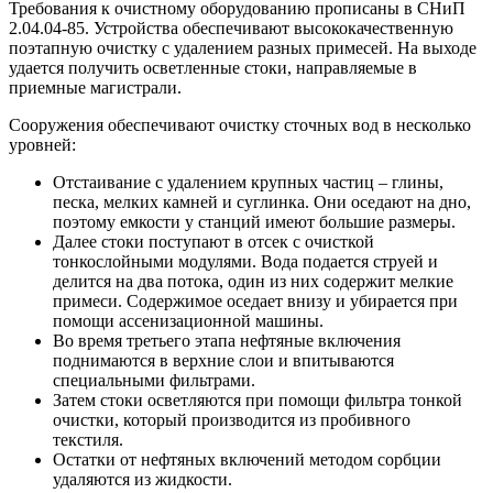
Требования к очистному оборудованию прописаны в СНиП
2.04.04-85. Устройства обеспечивают высококачественную
поэтапную очистку с удалением разных примесей. На выходе
удается получить осветленные стоки, направляемые в
приемные магистрали.
Сооружения обеспечивают очистку сточных вод в несколько
уровней:
Отстаивание с удалением крупных частиц – глины,
песка, мелких камней и суглинка. Они оседают на дно,
поэтому емкости у станций имеют большие размеры.
Далее стоки поступают в отсек с очисткой
тонкослойными модулями. Вода подается струей и
делится на два потока, один из них содержит мелкие
примеси. Содержимое оседает внизу и убирается при
помощи ассенизационной машины.
Во время третьего этапа нефтяные включения
поднимаются в верхние слои и впитываются
специальными фильтрами.
Затем стоки осветляются при помощи фильтра тонкой
очистки, который производится из пробивного
текстиля.
Остатки от нефтяных включений методом сорбции
удаляются из жидкости.