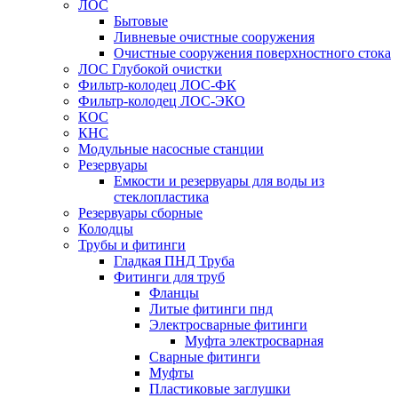
ЛОС
Бытовые
Ливневые очистные сооружения
Очистные сооружения поверхностного стока
ЛОС Глубокой очистки
Фильтр-колодец ЛОС-ФК
Фильтр-колодец ЛОС-ЭКО
КОС
КНС
Модульные насосные станции
Резервуары
Емкости и резервуары для воды из
стеклопластика
Резервуары сборные
Колодцы
Трубы и фитинги
Гладкая ПНД Труба
Фитинги для труб
Фланцы
Литые фитинги пнд
Электросварные фитинги
Муфта электросварная
Сварные фитинги
Муфты
Пластиковые заглушки