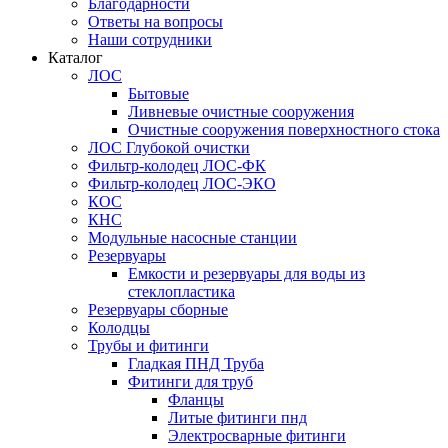
Благодарности
Ответы на вопросы
Наши сотрудники
Каталог
ЛОС
Бытовые
Ливневые очистные сооружения
Очистные сооружения поверхностного стока
ЛОС Глубокой очистки
Фильтр-колодец ЛОС-ФК
Фильтр-колодец ЛОС-ЭКО
КОС
КНС
Модульные насосные станции
Резервуары
Емкости и резервуары для воды из
стеклопластика
Резервуары сборные
Колодцы
Трубы и фитинги
Гладкая ПНД Труба
Фитинги для труб
Фланцы
Литые фитинги пнд
Электросварные фитинги