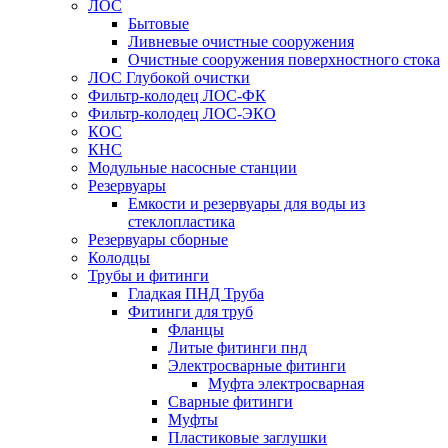
ЛОС
Бытовые
Ливневые очистные сооружения
Очистные сооружения поверхностного стока
ЛОС Глубокой очистки
Фильтр-колодец ЛОС-ФК
Фильтр-колодец ЛОС-ЭКО
КОС
КНС
Модульные насосные станции
Резервуары
Емкости и резервуары для воды из
стеклопластика
Резервуары сборные
Колодцы
Трубы и фитинги
Гладкая ПНД Труба
Фитинги для труб
Фланцы
Литые фитинги пнд
Электросварные фитинги
Муфта электросварная
Сварные фитинги
Муфты
Пластиковые заглушки