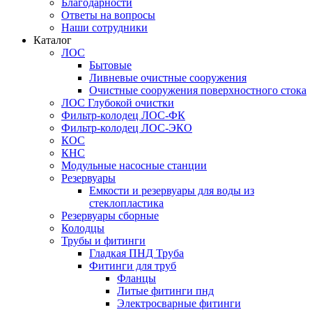
Благодарности
Ответы на вопросы
Наши сотрудники
Каталог
ЛОС
Бытовые
Ливневые очистные сооружения
Очистные сооружения поверхностного стока
ЛОС Глубокой очистки
Фильтр-колодец ЛОС-ФК
Фильтр-колодец ЛОС-ЭКО
КОС
КНС
Модульные насосные станции
Резервуары
Емкости и резервуары для воды из
стеклопластика
Резервуары сборные
Колодцы
Трубы и фитинги
Гладкая ПНД Труба
Фитинги для труб
Фланцы
Литые фитинги пнд
Электросварные фитинги