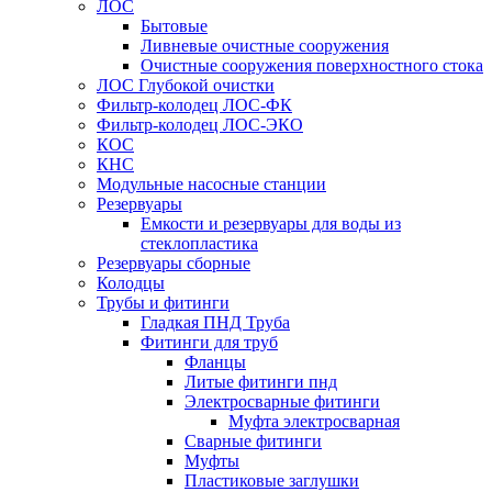
ЛОС
Бытовые
Ливневые очистные сооружения
Очистные сооружения поверхностного стока
ЛОС Глубокой очистки
Фильтр-колодец ЛОС-ФК
Фильтр-колодец ЛОС-ЭКО
КОС
КНС
Модульные насосные станции
Резервуары
Емкости и резервуары для воды из
стеклопластика
Резервуары сборные
Колодцы
Трубы и фитинги
Гладкая ПНД Труба
Фитинги для труб
Фланцы
Литые фитинги пнд
Электросварные фитинги
Муфта электросварная
Сварные фитинги
Муфты
Пластиковые заглушки