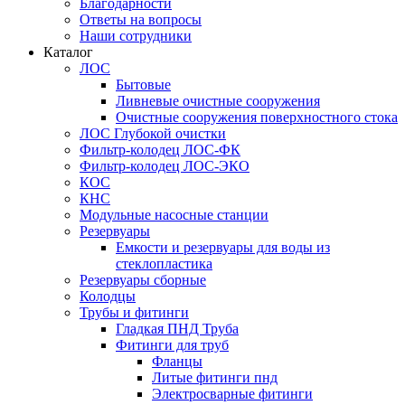
Благодарности
Ответы на вопросы
Наши сотрудники
Каталог
ЛОС
Бытовые
Ливневые очистные сооружения
Очистные сооружения поверхностного стока
ЛОС Глубокой очистки
Фильтр-колодец ЛОС-ФК
Фильтр-колодец ЛОС-ЭКО
КОС
КНС
Модульные насосные станции
Резервуары
Емкости и резервуары для воды из
стеклопластика
Резервуары сборные
Колодцы
Трубы и фитинги
Гладкая ПНД Труба
Фитинги для труб
Фланцы
Литые фитинги пнд
Электросварные фитинги