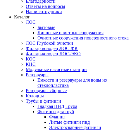
Благодарности
Ответы на вопросы
Наши сотрудники
Каталог
ЛОС
Бытовые
Ливневые очистные сооружения
Очистные сооружения поверхностного стока
ЛОС Глубокой очистки
Фильтр-колодец ЛОС-ФК
Фильтр-колодец ЛОС-ЭКО
КОС
КНС
Модульные насосные станции
Резервуары
Емкости и резервуары для воды из
стеклопластика
Резервуары сборные
Колодцы
Трубы и фитинги
Гладкая ПНД Труба
Фитинги для труб
Фланцы
Литые фитинги пнд
Электросварные фитинги