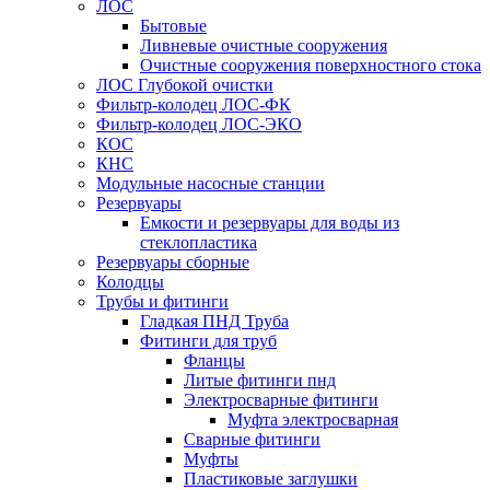
ЛОС
Бытовые
Ливневые очистные сооружения
Очистные сооружения поверхностного стока
ЛОС Глубокой очистки
Фильтр-колодец ЛОС-ФК
Фильтр-колодец ЛОС-ЭКО
КОС
КНС
Модульные насосные станции
Резервуары
Емкости и резервуары для воды из
стеклопластика
Резервуары сборные
Колодцы
Трубы и фитинги
Гладкая ПНД Труба
Фитинги для труб
Фланцы
Литые фитинги пнд
Электросварные фитинги
Муфта электросварная
Сварные фитинги
Муфты
Пластиковые заглушки